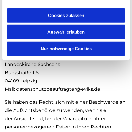
Betrieblicher Datenschutzbeauftragter
Cookies zulassen
Der betriebliche Datenschutzbeauftragte ist:
Auswahl erlauben
Herr
Erik Kahnt
Nur notwendige Cookies
Zentrale Fachstelle Datenschutz der Ev.-Luth.
Landeskirche Sachsens
Burgstraße 1-5
04109 Leipzig
Mail: datenschutzbeauftragter@evlks.de
Sie haben das Recht, sich mit einer Beschwerde an
die Aufsichtsbehörde zu wenden, wenn sie
der Ansicht sind, bei der Verarbeitung ihrer
personenbezogenen Daten in ihren Rechten