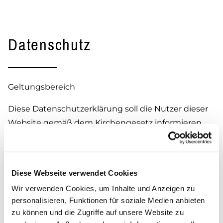
Datenschutz
Geltungsbereich
Diese Datenschutzerklärung soll die Nutzer dieser
Website gemäß dem Kirchengesetz informieren
über den Datenschutz der Evangelischen Kirche in
Deutschland (EKD-Datenschutzgesetz-DSG-EKD)
und dem Telemediengesetz über die Art, den
Diese Webseite verwendet Cookies
Umfang und den Zweck der Erhebung und
Wir verwenden Cookies, um Inhalte und Anzeigen zu
Verwendung personenbezogener Daten durch:
personalisieren, Funktionen für soziale Medien anbieten
zu können und die Zugriffe auf unsere Website zu
Ev. Luth. Kirchgemeinde St. Wolfgang