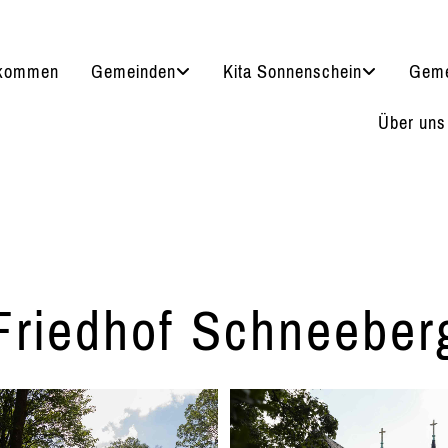
lkommen
Gemeinden
Kita Sonnenschein
Geme
Über uns
Friedhof Schneeber