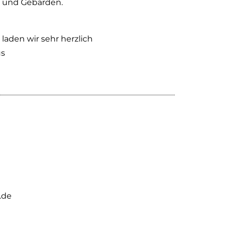
n und Gebärden.
aden wir sehr herzlich
us
.de