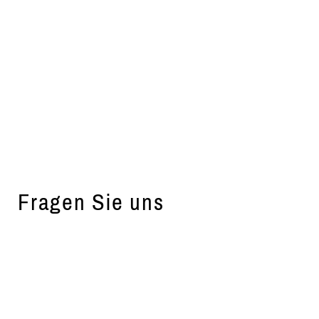
Fragen Sie uns
DARK PREAMBLE - SEASONAL ANNOUNCEMENT OR NOTE,
CONSECTETUR ADIPISCING ELIT. DONEC GRAVIDA ALIQUAM
MAGNA