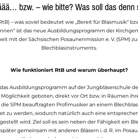
ää… bzw. – wie bitte? Was soll das denn 
RtB) – was soviel bedeutet wie „Bereit für Blasmusik“ bz
innen“ ist das neue Ausbildungsprogramm der Kirchge
it mit der Sächsischen Posaunenmission e. V. (SPM) zu
Blechblasinstruments.
Wie funktioniert RtB und warum überhaupt?
 das Ausbildungsprogramm auf der Jungbläserschule de
e Möglichkeit geboten, direkt vor Ort bzw. in Räumen ih
 die SPM beauftragten Profimusiker an einem Blechblas
et zu werden, wodurch natürlich auch eine entsprechen
estellt wird. Ziel soll es sein neben der Fähigkeit ein 
 später gemeinsam mit anderen Bläsern i. d. R. im Posa