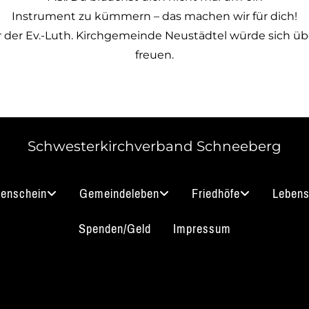
Instrument zu kümmern – das machen wir für dich!
der Ev.-Luth. Kirchgemeinde Neustädtel würde sich übe
freuen.
Schwesterkirchverband Schneeberg
nenschein
Gemeindeleben
Friedhöfe
Lebens
Spenden/Geld
Impressum