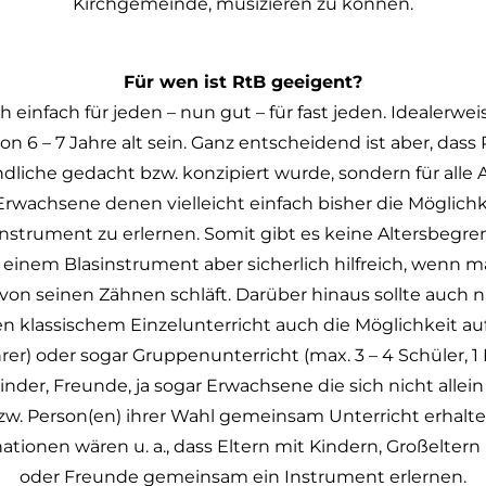
Kirchgemeinde, musizieren zu können.
Für wen ist RtB geeigent?
 einfach für jeden – nun gut – für fast jeden. Idealerwei
 6 – 7 Jahre alt sein. Ganz entscheidend ist aber, dass 
dliche gedacht bzw. konzipiert wurde, sondern für alle
Erwachsene denen vielleicht einfach bisher die Möglichke
 Instrument zu erlernen. Somit gibt es keine Altersbeg
ei einem Blasinstrument aber sicherlich hilfreich, wenn 
 von seinen Zähnen schläft. Darüber hinaus sollte auch 
en klassischem Einzelunterricht auch die Möglichkeit au
hrer) oder sogar Gruppenunterricht (max. 3 – 4 Schüler, 1
der, Freunde, ja sogar Erwachsene die sich nicht allein
zw. Person(en) ihrer Wahl gemeinsam Unterricht erhalte
tionen wären u. a., dass Eltern mit Kindern, Großeltern
oder Freunde gemeinsam ein Instrument erlernen.