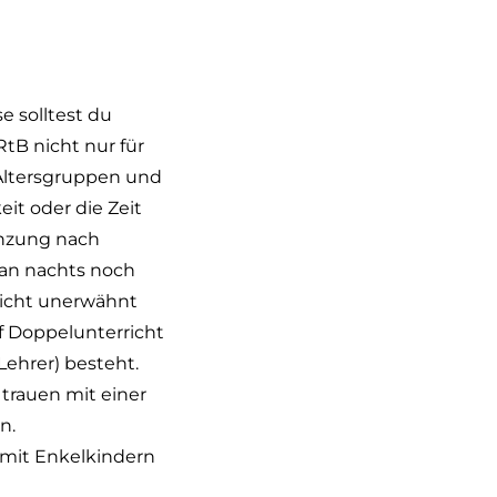
se solltest du
RtB nicht nur für
 Altersgruppen und
it oder die Zeit
renzung nach
man nachts noch
nicht unerwähnt
f Doppelunterricht
 Lehrer) besteht.
 trauen mit einer
n.
 mit Enkelkindern