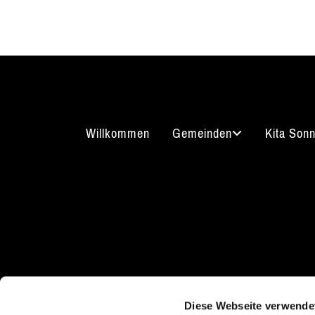
Willkommen
Gemeinden
Kita Son
Kirchgasse 7
Kont
08289 Schneeberg
Diese Webseite verwende
03772