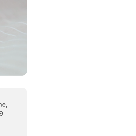
he,
89