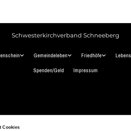
Schwesterkirchverband Schneeberg
nenschein
Gemeindeleben
Friedhöfe
Lebens
Spenden/Geld
Impressum
akt aufnehmen
Impressum
B
Datenschutz
t Cookies
 3912 0