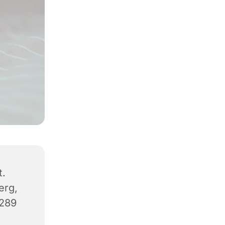
t.
erg,
8289