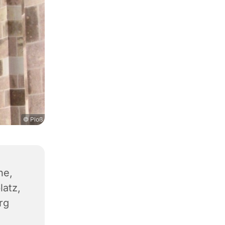
© Ploß
he,
latz,
rg