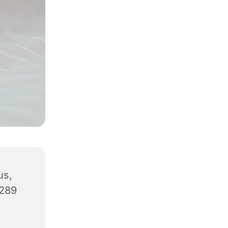
us,
8289