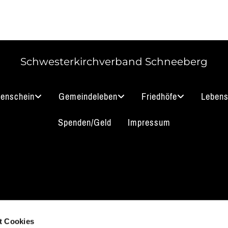
Schwesterkirchverband Schneeberg
nenschein
Gemeindeleben
Friedhöfe
Lebens
Spenden/Geld
Impressum
akt aufnehmen
Impressum
B
Datenschutz
t Cookies
 3912 0