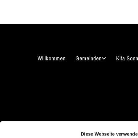
Willkommen
Gemeinden
Kita Son
Kirchgasse 7
Kont
08289 Schneeberg
Diese Webseite verwende
03772