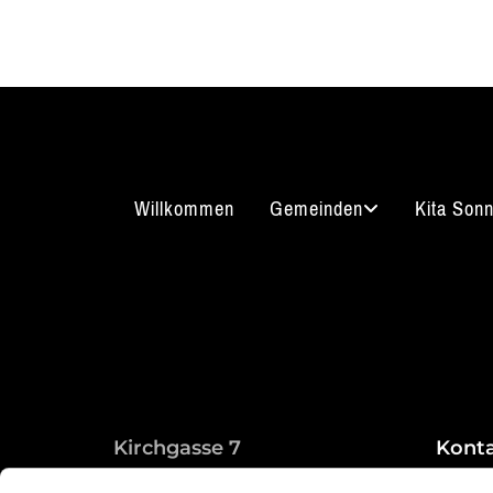
Willkommen
Gemeinden
Kita Son
Kirchgasse 7
Kont
08289 Schneeberg
03772