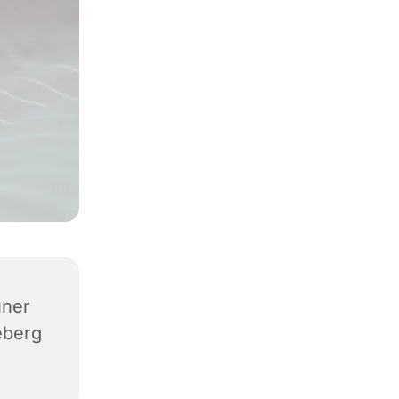
üner
eberg