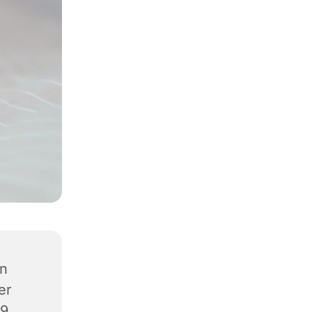
en
er
89