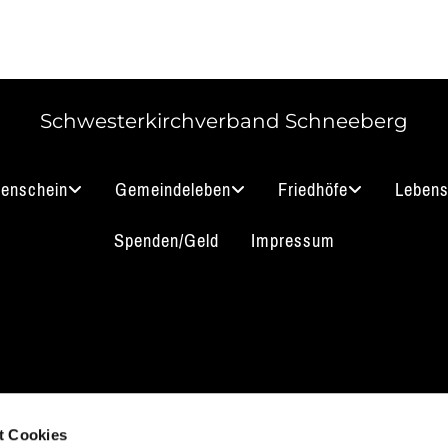
Schwesterkirchverband Schneeberg
nenschein
Gemeindeleben
Friedhöfe
Lebens
Spenden/Geld
Impressum
akt aufnehmen
Impressum
B
Datenschutz
t Cookies
 3912 0