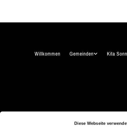
Willkommen
Gemeinden
Kita Son
Kirchgasse 7
Kont
08289 Schneeberg
Diese Webseite verwende
03772