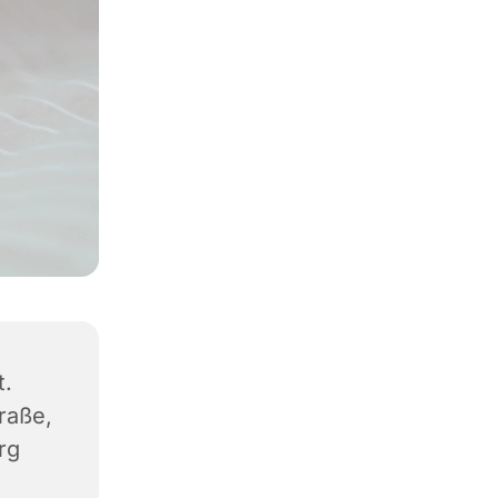
t.
traße,
rg