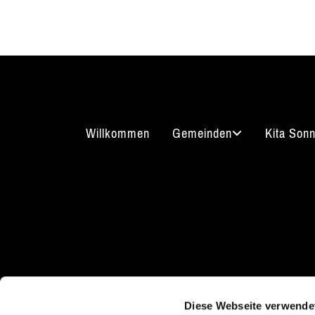
Willkommen
Gemeinden
Kita Son
Kirchgasse 7
Kont
08289 Schneeberg
Diese Webseite verwende
03772