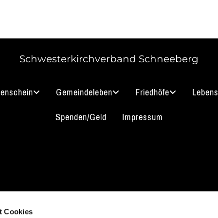
Schwesterkirchverband Schneeberg
nenschein
Gemeindeleben
Friedhöfe
Lebens
Spenden/Geld
Impressum
akt aufnehmen
Impressum
B
Datenschutz
t Cookies
 3912 0