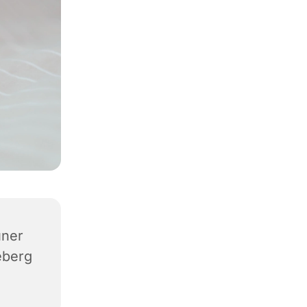
üner
eberg