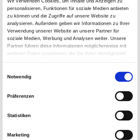
Wir verwenden Cookies, um Inhalte und Anzeigen zu
Dies könnte Sie auch
personalisieren, Funktionen für soziale Medien anbieten
interessieren
zu können und die Zugriffe auf unsere Website zu
analysieren. Außerdem geben wir Informationen zu Ihrer
Verwendung unserer Website an unsere Partner für
soziale Medien, Werbung und Analysen weiter. Unsere
Partner führen diese Informationen möglicherweise mit
weiteren Daten zusammen, die Sie ihnen bereitgestellt
haben oder die sie im Rahmen Ihrer Nutzung der Dienste
gesammelt haben.
Einwilligungsauswahl
Notwendig
Präferenzen
Statistiken
Marketing