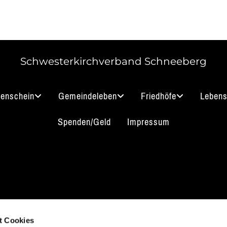
Schwesterkirchverband Schneeberg
nenschein
Gemeindeleben
Friedhöfe
Lebens
Spenden/Geld
Impressum
akt aufnehmen
Impressum
B
Datenschutz
t Cookies
 3912 0