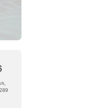
6
us,
8289