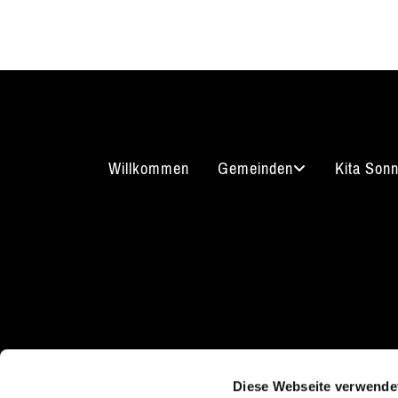
Willkommen
Gemeinden
Kita Son
Kirchgasse 7
Kont
08289 Schneeberg
Diese Webseite verwende
03772